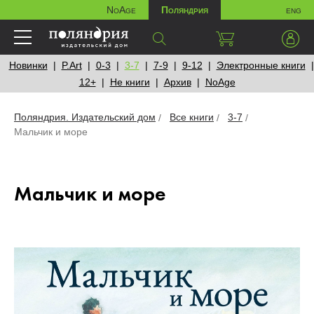
NoAge
Поляндрия
eng
Новинки
P.Art
0-3
3-7
7-9
9-12
Электронные книги
12+
Не книги
Архив
NoAge
Поляндрия. Издательский дом
Все книги
3-7
Мальчик и море
Мальчик и море