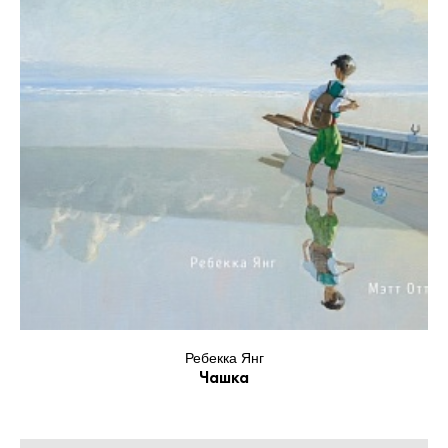
Ребекка Янг
Чашка