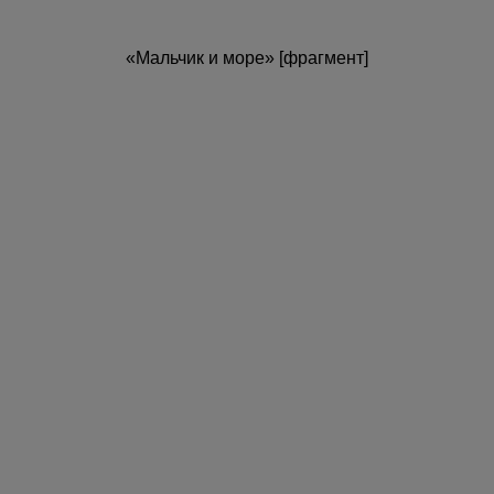
«Мальчик и море» [фрагмент]