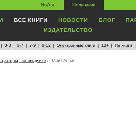
NoAge
Поляндрия
И
ВСЕ КНИГИ
НОВОСТИ
БЛОГ
ПА
ИЗДАТЕЛЬСТВО
0-3
3-7
7-9
9-12
Электронные книги
12+
Не книги
страторы, переводчики
Майк Анвин