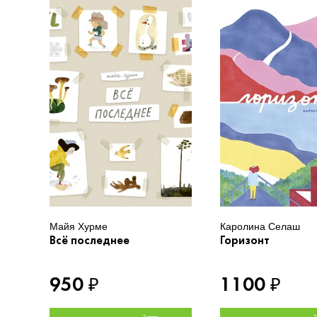
Майя Хурме
Каролина Селаш
Всё последнее
Горизонт
950
1100
₽
₽