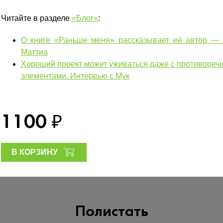
Читайте в разделе
«Блог»
:
О книге «Раньше меня» рассказывает её автор — 
Маттиа
Хороший проект может уживаться даже с противоре
элементами. Интервью с Мук
1100
₽
В КОРЗИНУ
Полистать