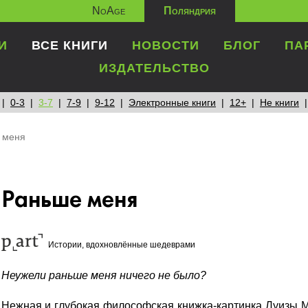
NoAge
Поляндрия
И
ВСЕ КНИГИ
НОВОСТИ
БЛОГ
ПА
ИЗДАТЕЛЬСТВО
0-3
3-7
7-9
9-12
Электронные книги
12+
Не книги
 меня
Раньше меня
Истории, вдохновлённые шедеврами
Неужели раньше меня ничего не было?
Нежная и глубокая философская книжка-картинка Луизы 