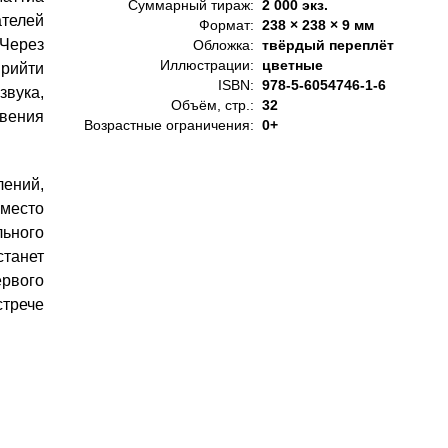
Суммарный тираж:
2 000 экз.
ателей
Формат:
238 × 238 × 9 мм
 Через
Обложка:
твёрдый переплёт
Иллюстрации:
цветные
прийти
ISBN:
978-5-6054746-1-6
звука,
Объём, стр.:
32
вения
Возрастные ограничения:
0+
ений,
место
ьного
танет
ервого
стрече