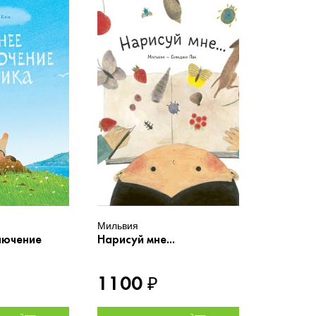
Мильвия
лючение
Нарисуй мне...
1100
₽